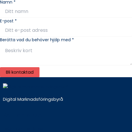
Namn
*
N
E-post
*
a
m
Berätta vad du behöver hjälp med
*
n
d
u
v
a
Bli kontaktad
d
Digital Marknadsföringsbyrå
Kontakta oss
hej@anormedia.se